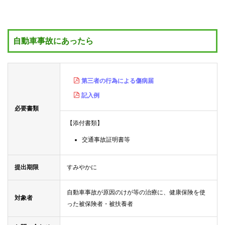
各
種
手
続
き
自動車事故にあったら
申
請
書
第三者の行為による傷病届
一
覧
記入例
必要書類
よ
く
【添付書類】
あ
る
交通事故証明書等
質
問
提出期限
すみやかに
組合案
内
自動車事故が原因のけが等の治療に、健康保険を使
対象者
った被保険者・被扶養者