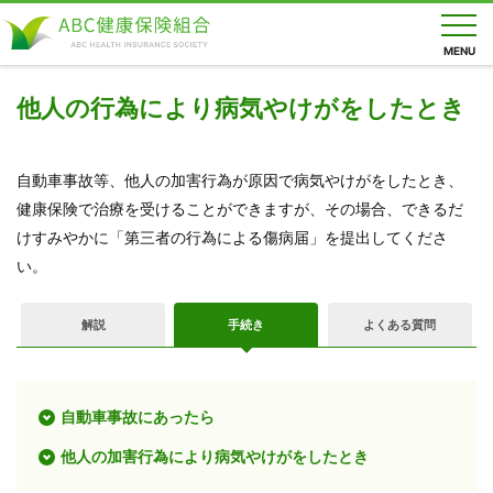
MENU
他人の行為により病気やけがをしたとき
健
保
自動車事故等、他人の加害行為が原因で病気やけがをしたとき、
の
し
健康保険で治療を受けることができますが、その場合、できるだ
く
けすみやかに「第三者の行為による傷病届」を提出してくださ
み
い。
健
保
の
解説
手続き
よくある質問
給
付
保
自動車事故にあったら
健
事
業
他人の加害行為により病気やけがをしたとき