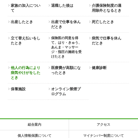
家族の加入につい
退職した後は
介護保険制度の適
て
用除外となるとき
出産したとき
出産で仕事を休ん
死亡したとき
だとき
立て替え払いをし
保険医の同意を得
病気で仕事を休ん
て、はり・きゅう、
たとき
だとき
あんま・マッサー
ジ・指圧の施術を受
けたとき
他人の行為により
医療費が高額にな
健康診断
病気やけがをした
ったとき
とき
保養施設
オンライン禁煙プ
ログラム
組合案内
アクセス
個人情報保護について
マイナンバー制度について